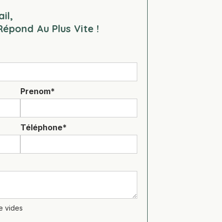
il,
épond Au Plus Vite !
Prenom*
Téléphone*
e vides