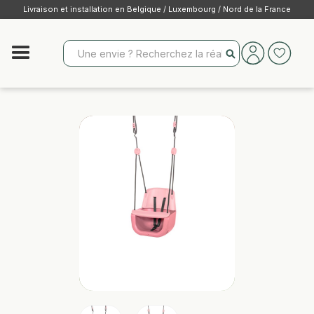
Livraison et installation en Belgique / Luxembourg / Nord de la France