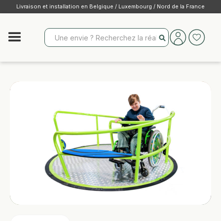
Livraison et installation en Belgique / Luxembourg / Nord de la France